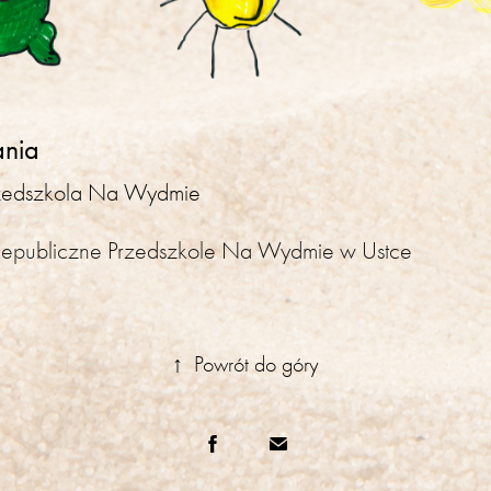
ania
rzedszkola Na Wydmie
Niepubliczne Przedszkole Na
Wydmie
w Ustce
↑
Powrót do góry