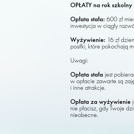
OPŁATY na rok szkoln
Opłata stała:
600 zł mie
inwestycja w ciągły rozwó
Wyżywienie:
16 zł dzie
posiłki, które pokochają m
Uwagi:
Opłata stała
jest pobiera
w opłacie zawarte są za
i inne atrakcje.
Opłata za wyżywienie
nie płacisz, gdy Twoje dzi
nieobecne.