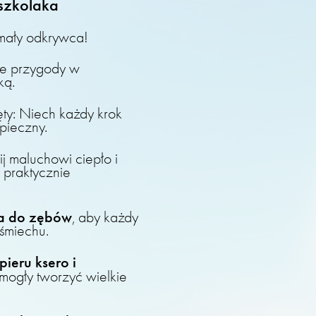
szkolaka
 mały odkrywca!
ne przygody w
ką.
ty: Niech każdy krok
pieczny.
 maluchowi ciepło i
 praktycznie
ta do zębów
, aby każdy
śmiechu.
ieru ksero i
 mogły tworzyć wielkie