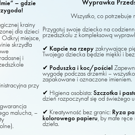
Wyprawka Przed
mie” – gdzie
rzygoda!
Wszystko, co potrzebuje
gicznej krainy
Przygotuj swoje dziecko na codzien
zonej dla dzieci
przedszkolu z kompleksową wypraw
. Odkryj miejsce,
inie skrzydła
Kapcie na rzepy
✔
zakrywające pię
nowe
Twojego dziecka będzie miękki i bez
radosnej i
rzedszkole
Poduszka i koc/pościel
✔
Zapewnij
.
wygodę podczas drzemki – wszystko
zapakowane i oznaczone imieniem.
istracyjna przy
Szczotka i pas
✔ Higiena osobista:
dzień rozpoczynał się od świeżego u
 gwarancja
Ryza pap
✔ Kreatywność bez granic:
ego malucha, –
kolorowego papieru
, by małe ręce
ty
dzieła.
olne).