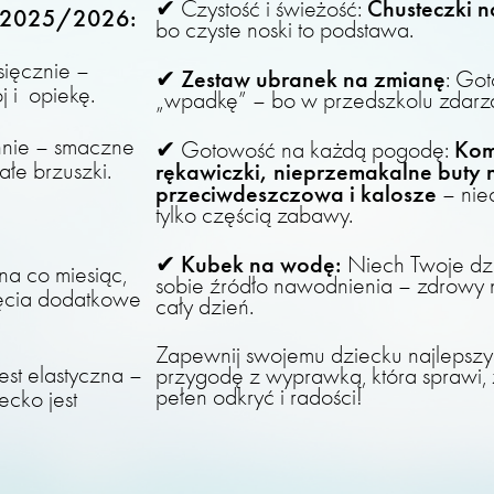
Chusteczki n
✔ Czystość i świeżość:
y 2025/2026:
bo czyste noski to podstawa.
sięcznie –
Zestaw ubranek na zmianę
✔
: Go
j i opiekę.
„wpadkę” – bo w przedszkolu zdarza
nnie – smaczne
Kom
✔ Gotowość na każdą pogodę:
ałe brzuszki.
rękawiczki, nieprzemakalne buty n
przeciwdeszczowa i kalosze
– niec
tylko częścią zabawy.
Kubek na wodę:
✔
Niech Twoje dz
na co miesiąc,
sobie źródło nawodnienia – zdrowy
jęcia dodatkowe
cały dzień.
Zapewnij swojemu dziecku najlepszy 
jest elastyczna –
przygodę z wyprawką, która sprawi,
pełen odkryć i radości!
ecko jest