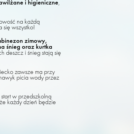
awilżane i higieniczne
,
towość na każdą
 się wszystko!
binezon zimowy,
a śnieg oraz kurtka
h deszcz i śnieg stają się
iecko zawsze ma przy
 nawyk picia wody przez
start w przedszkolną
 że każdy dzień będzie